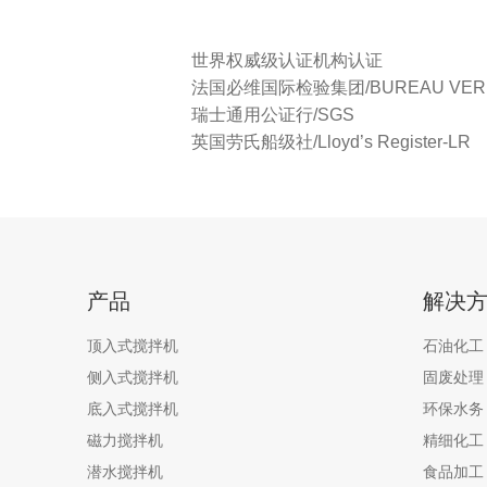
世界权威级认证机构认证
法国必维国际检验集团/BUREAU VERI
瑞士通用公证行/SGS
英国劳氏船级社/Lloyd’s Register-LR
产品
解决
顶入式搅拌机
石油化工
侧入式搅拌机
固废处理
底入式搅拌机
环保水务
磁力搅拌机
精细化工
潜水搅拌机
食品加工