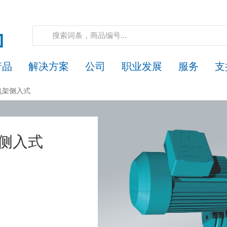
技术
给您带来的益处
应用领域
视频
下载
相关产
产品
解决方案
公司
职业发展
服务
支
封机架侧入式
架侧入式